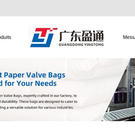
duits
Mess