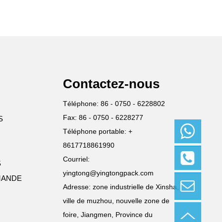
Contactez-nous
Téléphone: 86 - 0750 - 6228802
Fax: 86 - 0750 - 6228277
S
Téléphone portable: +
8617718861990
WhatsA
Courriel:
S
pp:
yingtong@yingtongpack.com
+86177
MANDE
Télépho
188619
Adresse: zone industrielle de Xinsha,
ne:
90
86-
ville de muzhou, nouvelle zone de
0750-
Contact
foire, Jiangmen, Province du
622880