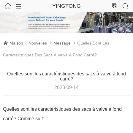




YINGTONG
Maison
Nouvelles
Message
Quelles Sont Les




Caractéristiques Des Sacs À Valve À Fond Carré?
Quelles sont les caractéristiques des sacs à valve à fond
carré?
2023-09-14
Quelles sont les caractéristiques des sacs à valve à fond
carré? Comme suit: